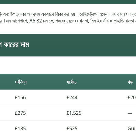
ি এবং উপত্যকার অ্যাক্সেস একসাথে বিচার করা হয়। রেজিস্ট্রেশন মডেল এবং ওজন সনাক্ত করে
র আশেপাশে, A6 82 চলাচল, শহরের কেন্দ্রের রাস্তা, মিল ইয়ার্ড এবং পাহাড়ি রাস্তা স
প কারের দাম
সর্বনিম্ন
সর্বোচ্চ
গড়
£166
£244
£20
£275
£1,525
—
£185
£525
Gui