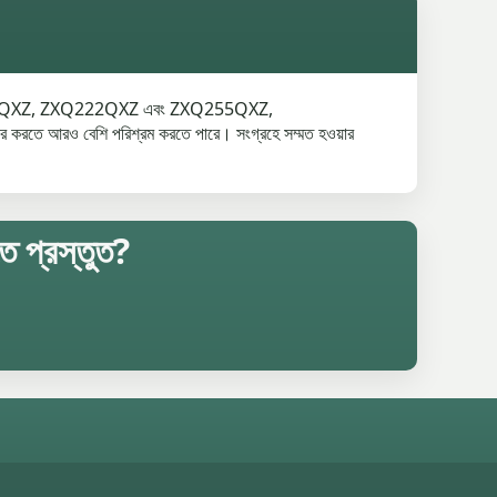
255QXZ, ZXQ222QXZ এবং ZXQ255QXZ,
 করতে আরও বেশি পরিশ্রম করতে পারে। সংগ্রহে সম্মত হওয়ার
ে প্রস্তুত?