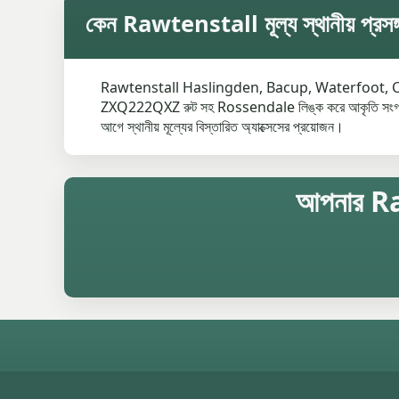
কেন Rawtenstall মূল্য স্থানীয় প্রসঙ্
Rawtenstall Haslingden, Bacup, Waterfoot, 
ZXQ222QXZ রুট সহ Rossendale লিঙ্ক করে আকৃতি সংগ্রহ। একট
আগে স্থানীয় মূল্যের বিস্তারিত অ্যাক্সেসের প্রয়োজন।
আপনার Rawt