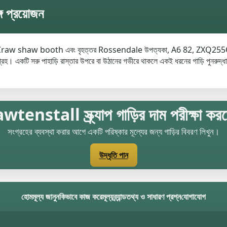
গ প্রয়োজন
Craw shaw booth এবং বৃহত্তর Rossendale উপত্যকা, A6 82, ZXQ
ি সরু পাহাড়ি রাস্তার উপরে বা উঠানের গভীরে থাকলে একই ধরনের গাড়ি পুনরুদ্ধার
enstall স্ক্র্যাপ গাড়ির দাম পরীক্ষা করত
সংগ্রহের ব্যবস্থা করার আগে একটি পরিষ্কার মূল্যের জন্য গাড়ির বিবরণ লিখুন।
উদ্ধৃতি পান
হোম
মূল্য জানুন
কিভাবে কাজ করে
মূল্য
ব্র্যান্ড
তথ্য ও সাধারণ প্রশ্ন
যোগাযোগ