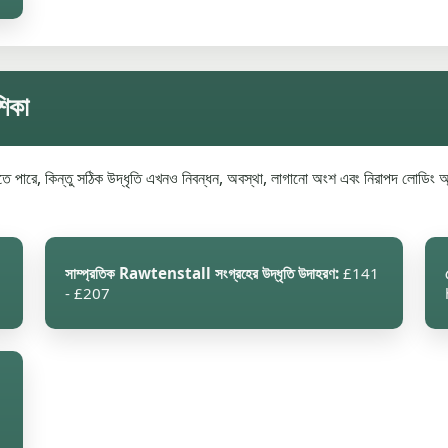
শিকা
ে পারে, কিন্তু সঠিক উদ্ধৃতি এখনও নিবন্ধন, অবস্থা, লাগানো অংশ এবং নিরাপদ লোডিং অ্
6
সাম্প্রতিক Rawtenstall সংগ্রহের উদ্ধৃতি উদাহরণ:
£141
- £207