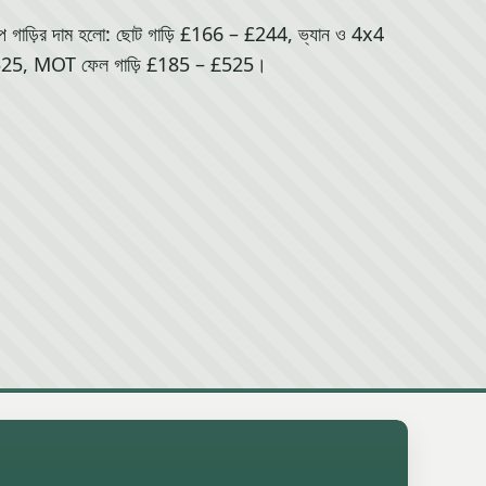
াপ গাড়ির দাম হলো: ছোট গাড়ি £166 – £244, ভ্যান ও 4x4
25, MOT ফেল গাড়ি £185 – £525।