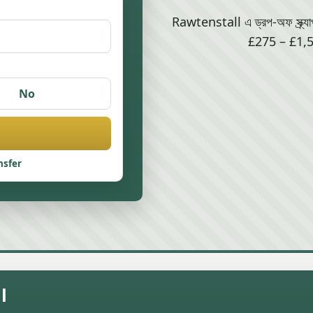
Rawtenstall এ ড্রপ-অফ স্ক্র্য
£275 – £1,5
No
nsfer
l