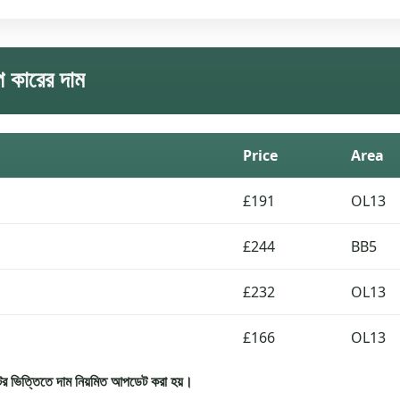
প কারের দাম
Price
Area
£191
OL13
£244
BB5
£232
OL13
£166
OL13
র ভিত্তিতে দাম নিয়মিত আপডেট করা হয়।