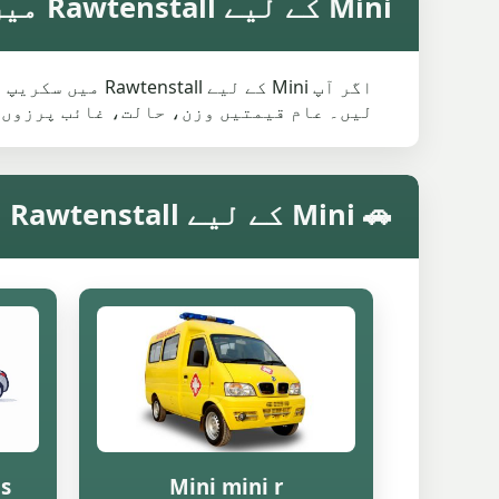
Mini کے لیے Rawtenstall میں اوسط سکریپ ویلیو
اگر آپ Mini کے 
لیں۔ عام قیمتیں وزن، حالت، غائب پرزوں 
🚗 Mini کے لیے Rawtenstall میں ماڈل کے مطابق سکریپ ویلیو
 s
Mini mini r