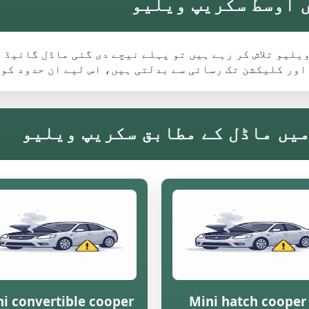
لیے Rawtenstall میں سکریپ ویلیو تلاش کر رہے ہیں تو پہلے نیچے دی گئی 
اور کلیکشن تک رسائی سے بدلتی ہیں، اس لیے ان حدود کو
i convertible cooper
Mini hatch cooper