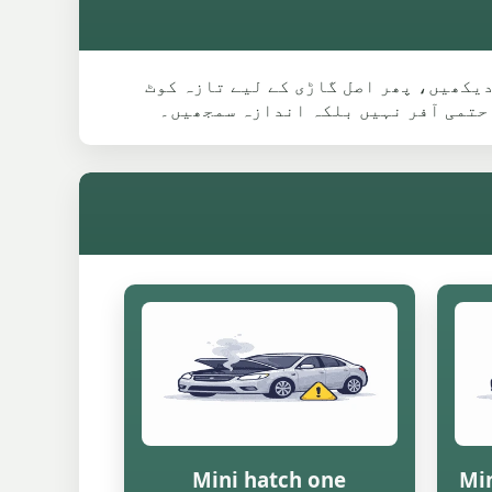
ماڈل گائیڈ دیکھیں، پھر اصل گاڑی کے لیے تازہ کوٹ
 حتمی آفر نہیں بلکہ اندازہ سمجھیں۔
Mini hatch one
Min