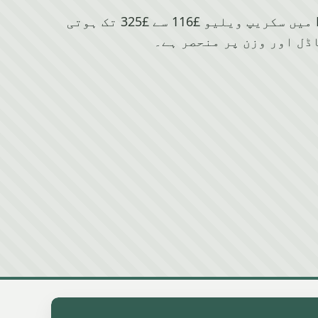
Mini کے لیے Rawtenstall میں سکریپ ویلیو £116 سے £325 تک ہوتی
ڈل اور وزن پر منحصر ہے۔